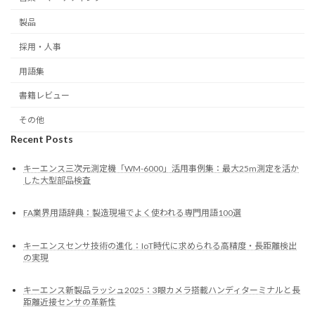
製品
採用・人事
用語集
書籍レビュー
その他
Recent Posts
キーエンス三次元測定機「WM-6000」活用事例集：最大25m測定を活か
した大型部品検査
FA業界用語辞典：製造現場でよく使われる専門用語100選
キーエンスセンサ技術の進化：IoT時代に求められる高精度・長距離検出
の実現
キーエンス新製品ラッシュ2025：3眼カメラ搭載ハンディターミナルと長
距離近接センサの革新性